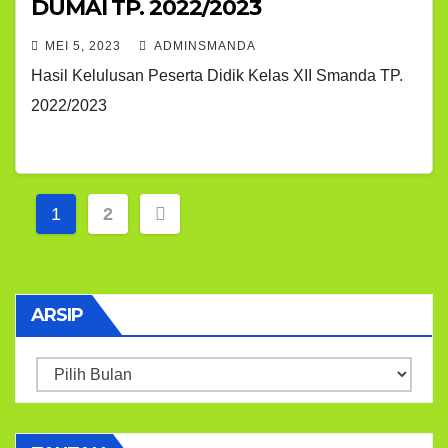
DUMAI TP. 2022/2023
MEI 5, 2023
ADMINSMANDA
Hasil Kelulusan Peserta Didik Kelas XII Smanda TP.
2022/2023
Navigasi
1
2
pos
ARSIP
Arsip