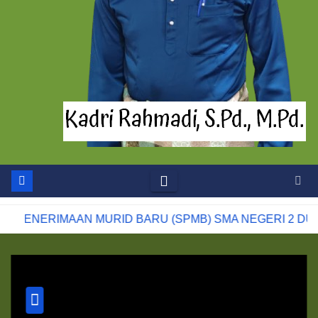
RIMAAN MURID BARU (SPMB) SMA NEGERI 2 DUMAI T.A 2